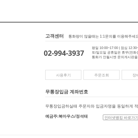
고객센터
통화량이 많을때는 1:1문의를 이용해주세
평일 10:00~17:00 | 점심 12:30~
02-994-3937
토/일요일 공휴일은 휴무(전화
통화가 안될시엔 문의게시판을
사용후기
주문조회
장
무통장입금 계좌번호
무통장입금하실때 주문자와 입금자명을 동일하게 적
예금주:북마우스/정석태