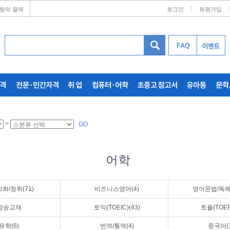
랑의 열매
로그인
회원가입
>
GO
어학
화/청취(71)
비즈니스영어(4)
영어문법/독해/
방송교재
토익(TOEIC)(43)
토플(TOEFL
유학(6)
번역/통역(4)
중국어(1