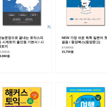
만능문장으로 끝내는 토익스피
NEW 가장 쉬운 독학 일본어 
킹 시계토끼 올인원 기본서 / 시
걸음 / 동양북스(동양문고)
계토끼
17,500원
2,200원
15,750원
9,980원