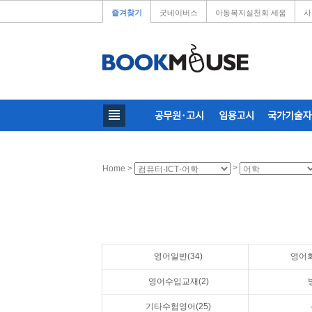
즐겨찾기
굿네이버스
아동복지실천회 세움
사
>
Home >
영어일반(34)
영어회
영어수입교재(2)
기타수험영어(25)