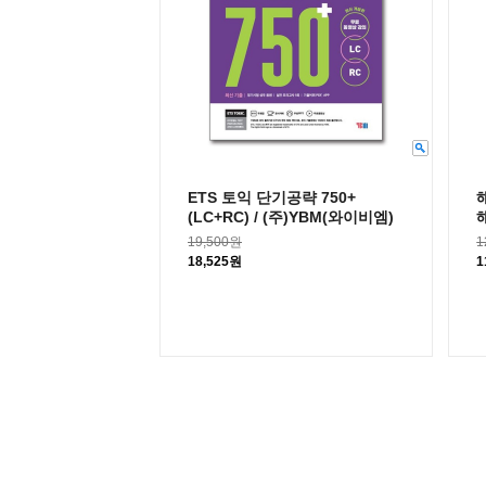
ETS 토익 단기공략 750+
(LC+RC) / (주)YBM(와이비엠)
19,500원
1
18,525원
1