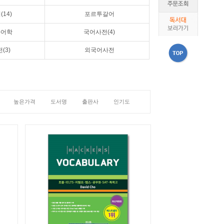
14)
포르투갈어
라어학
국어사전(4)
(3)
외국어사전
높은가격
도서명
출판사
인기도