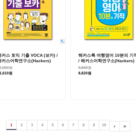
해커스 토익 기출 VOCA (보카) /
해커스톡 여행영어 10분의 기
해커스어학연구소(Hackers)
/ 해커스어학연구소(Hackers)
2,900원
9,800원
1,610원
8,820원
1
2
3
4
5
6
7
8
9
10