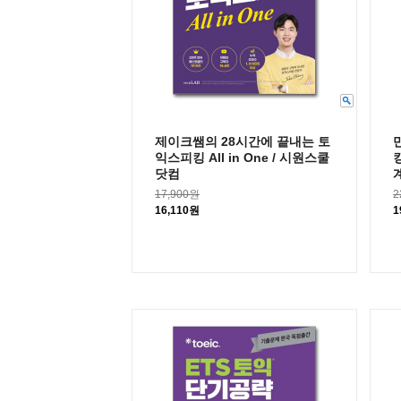
제이크쌤의 28시간에 끝내는 토
익스피킹 All in One / 시원스쿨
닷컴
17,900원
2
16,110원
1