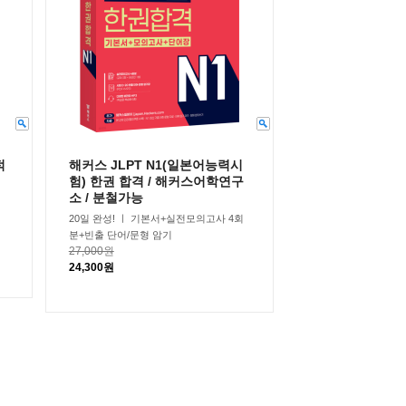
적
해커스 JLPT N1(일본어능력시
험) 한권 합격 / 해커스어학연구
소 / 분철가능
20일 완성! ㅣ 기본서+실전모의고사 4회
분+빈출 단어/문형 암기
27,000원
24,300원