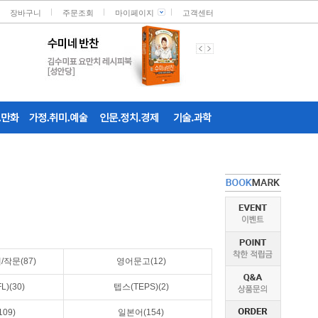
장바구니
주문조회
마이페이지
고객센터
작문(87)
영어문고(12)
)(30)
텝스(TEPS)(2)
09)
일본어(154)