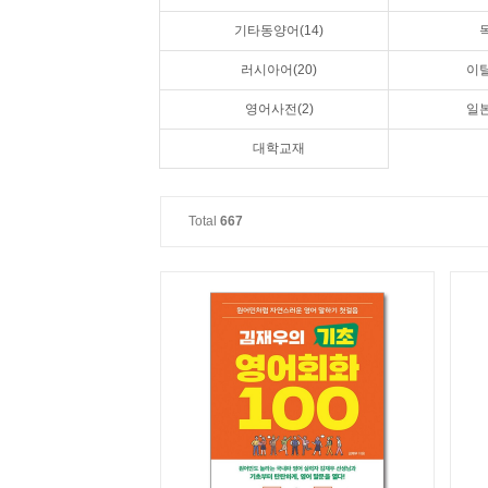
기타동양어(14)
러시아어(20)
이탈
영어사전(2)
일본
대학교재
Total
667