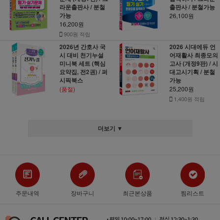
라운출판사 / 분철
출판사 / 분철가능
가능
26,100원
16,200원
900원 적립
2026년 간호사 국
2026 시대에듀 언
시 대비 천기누설
어재활사 최종모의
미니북 세트 (핵심
고사 (개정9판) / 시
요약집, 전2권) / 퍼
대고시기획 / 분철
시픽북스
가능
(품절)
25,200원
1,400원 적립
더보기 ▼
주문내역
장바구니
최근본상품
찜리스트