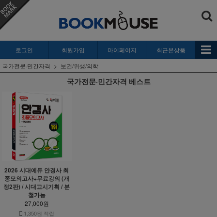
로그인
회원가입
마이페이지
최근본상품
국가전문·민간자격
보건/위생/의학
국가전문·민간자격 베스트
2026 시대에듀 안경사 최
종모의고사+무료강의 (개
정2판) / 시대고시기획 / 분
철가능
27,000원
1,350원 적립