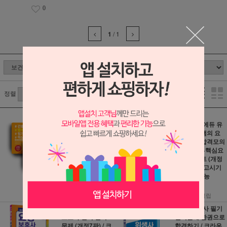
0
1
/
1
정렬
2026 서울대학교
2027 시대에듀 유
병원 간호사 합격
선배 너울샘의 요
세트 도서 (전2권,
양보호사 합격모의
개정2판) / 서원각 /
고사 10회+핵심요
분철가능
약 합격노트 (개정
3판) / 시대고시기
32,400원
획 / 분철가능
1,800원 적립
20,700원
1,150원 적립
2027 기발한 요양
2026 위생사 필기
보호사 필기‧실기
실기문제 한권으로
문제 (개정7판) / 크
합격하기 / 크라운