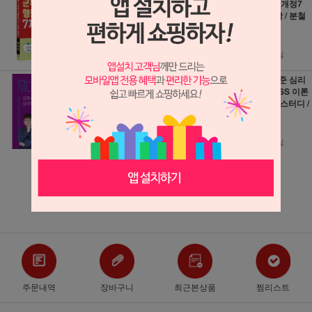
직렬 7개년 기출문
무원 면접 (개정7
제 / 시스컴 / 분철
판) / 서원각 / 분철
가능
가능
16,200원
17,100원
900원 적립
950원 적립
2026 김형준 심리
2026 김형준 심리
학 뫼비우스 기출
학 SEEPASS 이론
문제집 (전2권) / 넥
서 / 넥스트스터디 /
스트스터디 / 분철
분철가능
가능
28,000원
40,500원
280원 적립
400원 적립
더보기 ▼
주문내역
장바구니
최근본상품
찜리스트