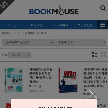
로그인
회원가입
마이페이지
최근본상품
공무원·고시
군무원/부사관/장교
정렬
하이클래스군무원
시대에듀 Win 육군
군무원 경영학 (2
준사관 회전익항공
판) / 하이앤북 / 분
기조종 : 이기는 방
철가능
법 (개정4판) / 시대
고시기획 / 분철가
29,700원
능
330원 적립
24,000원
1,200원 적립
2026 군무원 행정
2027 전면돌파 군