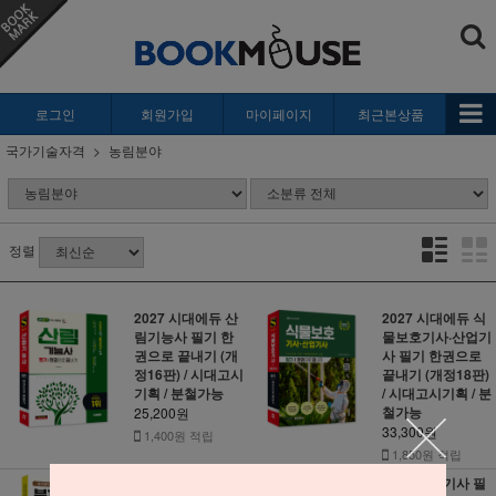
로그인
회원가입
마이페이지
최근본상품
국가기술자격
농림분야
정렬
2027 시대에듀 산
2027 시대에듀 식
림기능사 필기 한
물보호기사·산업기
권으로 끝내기 (개
사 필기 한권으로
정16판) / 시대고시
끝내기 (개정18판)
기획 / 분철가능
/ 시대고시기획 / 분
철가능
25,200원
33,300원
1,400원 적립
1,850원 적립
분재 관리사 (개정
2026 산림기사 필