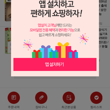
판) / 예가 / 분철가
기+실기 (2026년
능
부터 변경된 출제
기준 적용) / 성안
27,000원
당 / 분철가능
1,500원 적립
44,100원
2,450원 적립
2027 식물보호기
2027 화훼장식기
사 필기 (개정증보
능사 필기&실기&
7판) / 성안당 / 분
미니북 REVISED
철가능
EDITION (전2권) /
수풀미디어 / 분철
32,400원
가능
1,800원 적립
26,100원
290원 적립
더보기 ▼
주문내역
장바구니
최근본상품
찜리스트