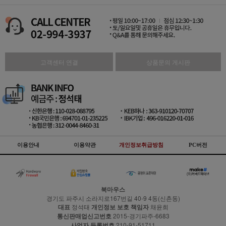
고객센터 연결
상품문의 게시판
이용안내
이용약관
개인정보취급방침
PC버전
북마우스
경기도 파주시 소라지로167번길 40-9 4동(신촌동)
대표
정석태
개인정보 보호 책임자
채윤희
통신판매업신고번호
2015-경기파주-6683
사업자 등록번호
210-91-51711