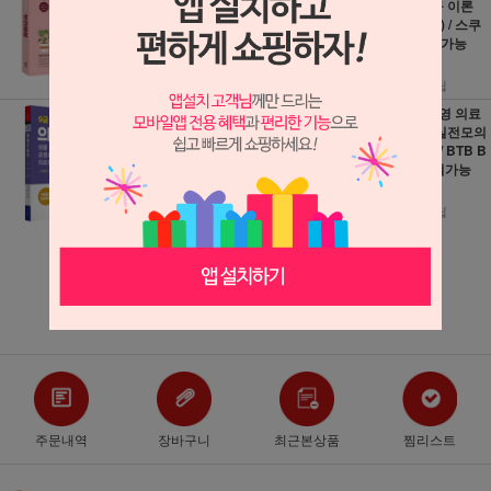
분철가능
료관계법규 이론
+문제 (4판) / 스쿠
34,200원
리지 / 분철가능
380원 적립
18,000원
200원 적립
2027 9급 공무원
2026 김희영 의료
의료기술직 기출문
관계법규 실전모의
제 정복하기 (개정
고사 20회 / BTB B
5판) / 서원각 / 분
ooks / 분철가능
철가능
15,300원
19,800원
170원 적립
1,100원 적립
더보기 ▼
주문내역
장바구니
최근본상품
찜리스트