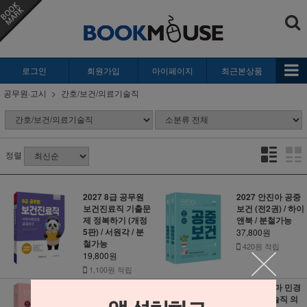
로그인
회원가입
마이페이지
최근본상품
공무원·고시
간호/보건/의료기술직
정렬
2027 8급 공무원
2027 안진아 공중
보건진료직 기출문
보건 (전2권) / 하이
제 정복하기 (개정
앤북 / 분철가능
5판) / 서원각 / 분
37,800원
철가능
420원 적립
19,800원
1,100원 적립
2027 안진아 보건
2027 빅마마 민경
행정 / 하이앤북 /
애 의료기술직 의