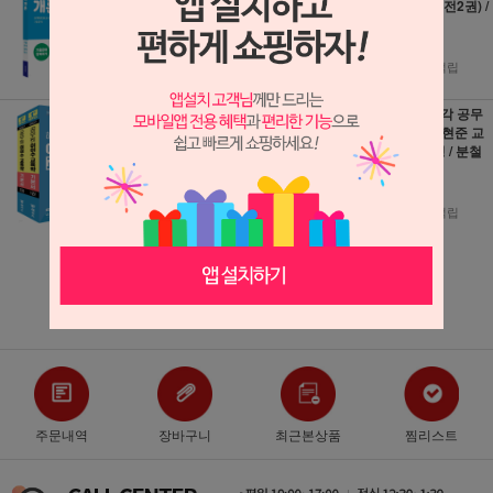
교육학개론 (개정4
육학 세트 (전2권) /
판) / 서원각 / 분철
분철가능
가능
45,000원
18,000원
2,500원 적립
1,000원 적립
2027 해커스공무
2026 박문각 공무
원 이이수 교육학
원 No.1 오현준 교
기본서(9.7급) - 전
육관계법령 / 분철
2권 / 분철가능
가능
43,200원
22,500원
480원 적립
1,250원 적립
더보기 ▼
주문내역
장바구니
최근본상품
찜리스트